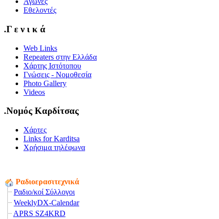
Αγώνες
Εθελοντές
.Γ ε ν ι κ ά
Web Links
Repeaters στην Ελλάδα
Χάρτης Ιστότοπου
Γνώσεις - Νομοθεσία
Photo Gallery
Videos
.Νομός Καρδίτσας
Χάρτες
Links for Karditsa
Χρήσιμα τηλέφωνα
Ραδιοερασιτεχνικά
Ραδιο/κοί Σύλλογοι
WeeklyDX-Calendar
APRS SZ4KRD