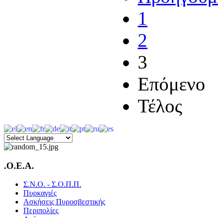
1
2
3
Επόμενο
Τέλος
.O.E.A.
Σ.Ν.Ο. - Σ.Ο.Π.Π.
Πυρκαγιές
Ασκήσεις Πυροσβεστικής
Περιπολίες