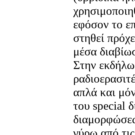
χρησιμοποιη
εφόσον το επ
στηθεί πρόχ
μέσα διαβίω
Στην εκδήλω
ραδιοερασιτ
απλά και μό
του special 
διαμορφώσεω
γύρω από τι