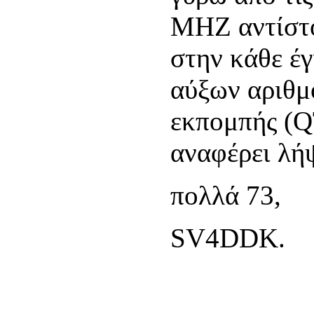
MHZ αντίστο
στην κάθε έ
αύξων αριθμό
εκπομπής (Q
αναφέρει λήψ
πολλά 73,
SV4DDK.