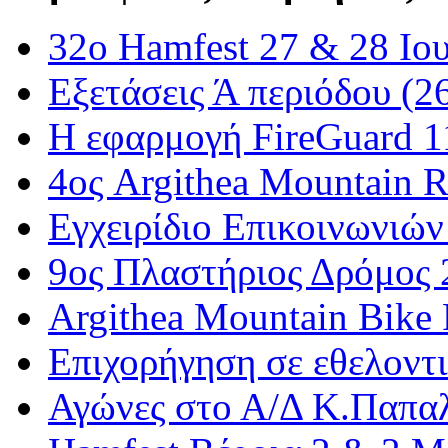
32ο Hamfest 27 & 28 Ιο
Εξετάσεις Ά περιόδου (2
Η εφαρμογή FireGuard 
4ος Argithea Mountain 
Εγχειρίδιο Επικοινωνιών
9ος Πλαστήριος Δρόμος 
Argithea Mountain Bike
Επιχορήγηση σε εθελοντ
Αγώνες στο Α/Δ Κ.Παπα