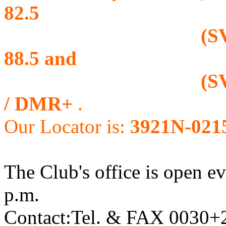
82.5
(SV4D RU4 ) 43
88.5 and
(SV4R RU96B ) 
/ DMR+
.
Our Locator is:
3921Ν-021
The Club's office is open e
p.m.
Contact:Tel. & FAX 0030