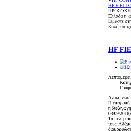
VHF CΟNT
HF FIELD
ΠΡΟΣΟΧΗ: Λ
Ελλάδα η κα
Είμαστε στη
Καλή επιτυχ
HF FIE
Λεπτομέρει
Κατηγ
Γράφτ
Ανακοίνωση 
Η επιτροπή 
η διεξαγωγή
08/09/2018)
Τα μέλη του
τους: Αδάμ
διαμορφώσου