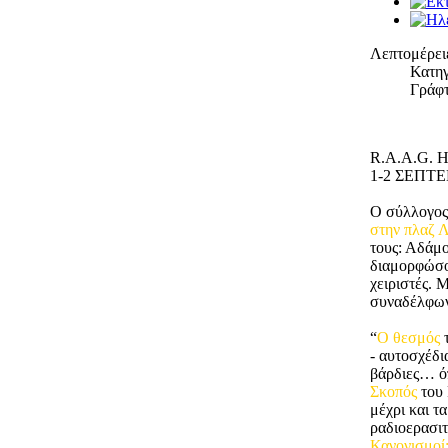
Λεπτομέρει
Κατηγ
Γράφτ
R.A.A.G. H
1-2 ΣΕΠΤΕ
Ο σύλλογος
στην πλαζ 
τους: Αδάμ
διαμορφώσου
χειριστές. 
συναδέλφων
“
Ο θεσμός
τ
- αυτοσχέδ
βάρδιες… όπ
Σκοπός
του 
μέχρι και τ
ραδιοερασιτ
Κανονισμοί