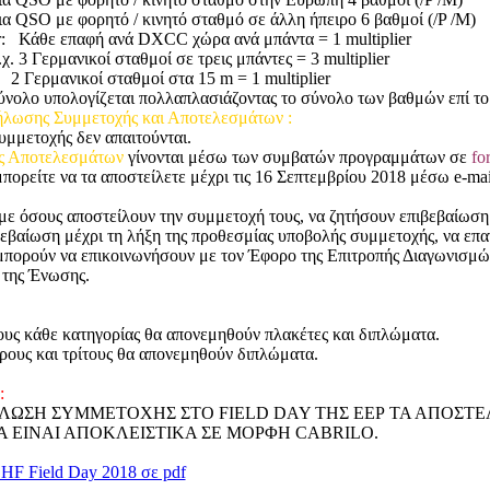
ε φορητό / κινητό σταθμό σε άλλη ήπειρο 6 βαθμοί (/P /M)
er: Κάθε επαφή ανά DXCC χώρα ανά μπάντα = 1 multiplier
μανικοί σταθμοί σε τρεις μπάντες = 3 multiplier
ικοί σταθμοί στα 15 m = 1 multiplier
ύνολο υπολογίζεται πολλαπλασιάζοντας το σύνολο των βαθμών επί το 
λωσης Συμμετοχής και Αποτελεσμάτων :
υμμετοχής δεν απαιτούνται.
ς Αποτελεσμάτων
γίνονται μέσω των συμβατών προγραμμάτων σε
fo
πορείτε να τα αποστείλετε μέχρι τις 16 Σεπτεμβρίου 2018 μέσω e-ma
ε όσους αποστείλουν την συμμετοχή τους, να ζητήσουν επιβεβαίωση
εβαίωση μέχρι τη λήξη της προθεσμίας υποβολής συμμετοχής, να επα
μπορούν να επικοινωνήσουν με τον Έφορο της Επιτροπής Διαγωνισμ
 της Ένωσης.
υς κάθε κατηγορίας θα απονεμηθούν πλακέτες και διπλώματα.
ρους και τρίτους θα απονεμηθούν διπλώματα.
:
ΗΛΩΣΗ ΣΥΜΜΕΤΟΧΗΣ ΣΤΟ FIELD DAY ΤΗΣ ΕΕΡ ΤΑ ΑΠΟΣΤ
Α ΕΙΝΑΙ ΑΠΟΚΛΕΙΣΤΙΚΑ ΣΕ ΜΟΡΦΗ CABRILO.
HF Field Day 2018 σε pdf