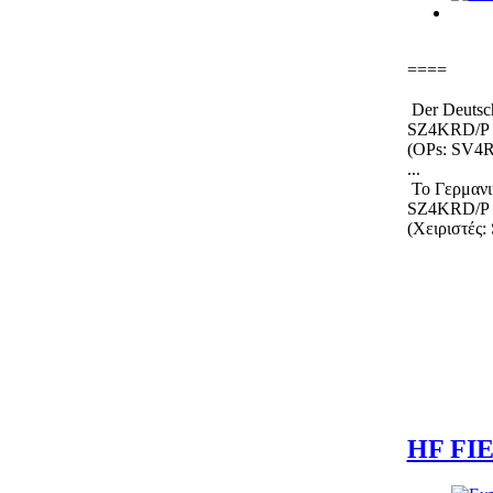
====
Der Deutsch
SZ4KRD/P
(OPs: SV
...
Το Γερμανικ
SZ4KRD/P
(Χειριστέ
HF FIE