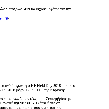
ν διατάξεων ΔΕΝ θα ισχύσει εφέτος για την
g.org
.
φετινό διαγωνισμό HF Field Day 2019 το οποίο
07/09/2018 μέχρι 12:59 UTC της Κυριακής
α επικοινωνήσουν (έως τις 1 Σεπτεμβρίου) με
Παναγιώτη(6982301511) έτσι ώστε να
μμα με τις ώρες και τους αντίστοιχους