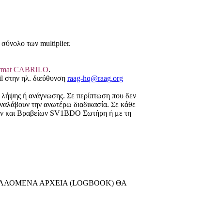
σύνολο των multiplier.
rmat CABRILO
.
il στην ηλ. διεύθυνση
raag-hq@raag.org
 λήψης ή ανάγνωσης. Σε περίπτωση που δεν
ναλάβουν την ανωτέρω διαδικασία. Σε κάθε
ών και Βραβείων SV1BDO Σωτήρη ή με τη
ΕΛΛΟΜΕΝΑ ΑΡΧΕΙΑ (LOGBOOK) ΘΑ