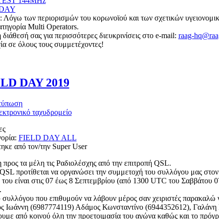
EST 144MHz
 DAY
όγω των περιορισμών του κορωνοϊού και των σχετικών υγειονομικώ
τηγορία Multi Operators.
 διάθεσή σας για περισσότερες διευκρινίσεις στο e-mail:
raag-hq@raa
ία σε όλους τους συμμετέχοντες!
LD DAY 2019
ες
ορία:
FIELD DAY ALL
ηκε από τον/την Super User
προς τα μέλη τις Ραδιολέσχης από την επιτροπή QSL.
QSL προτίθεται να οργανώσει την συμμετοχή του συλλόγου μας στον 
 του είναι στις 07 έως 8 Σεπτεμβρίου (από 1300 UTC του Σαββάτου 
.
 συλλόγου που επιθυμούν να λάβουν μέρος σαν χειριστές παρακαλώ ν
ος Ιωάννη (6987774119) Αδάμος Κωνσταντίνο (6944352612), Γαλάνη 
με από κοινού όλη την προετοιμασία του αγώνα καθώς και το πρόγρα