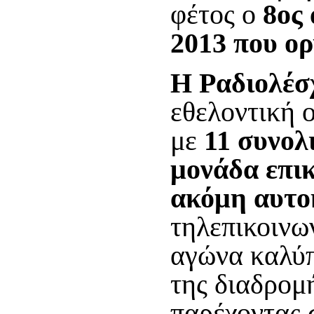
φέτος ο
8ος
2013 που 
Η Ραδιολέσ
εθελοντική 
με
11 συνολ
μονάδα επικ
ακόμη αυτο
τηλεπικοινω
αγώνα καλύπ
της διαδρομ
παρέχοντας 