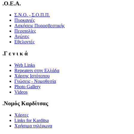
.O.E.A.
Σ.Ν.Ο. - Σ.Ο.Π.Π.
Πυρκαγιές
Ασκήσεις Πυροσβεστικής
Περιπολίες
Αγώνες
Εθελοντές
.Γ ε ν ι κ ά
Web Links
Repeaters στην Ελλάδα
Χάρτης Ιστότοπου
Γνώσεις - Νομοθεσία
Photo Gallery
Videos
.Νομός Καρδίτσας
Χάρτες
Links for Karditsa
Χρήσιμα τηλέφωνα