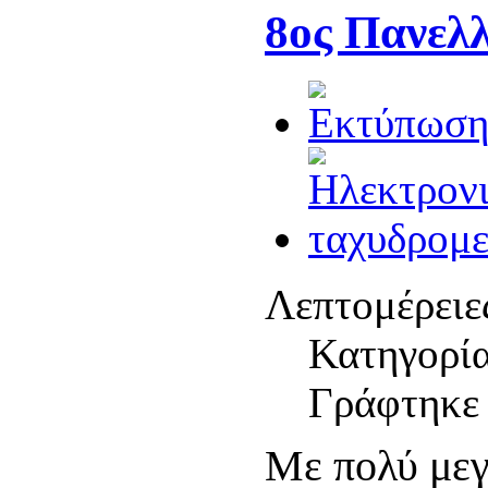
8ος Πανελ
Λεπτομέρειε
Κατηγορί
Γράφτηκε 
Με πολύ μεγ