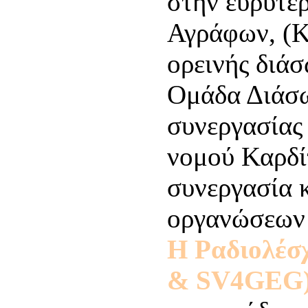
στην ευρύτε
Αγράφων, (Κ
ορεινής διά
Ομάδα Διάσω
συνεργασίας
νομού Καρδί
συνεργασία 
οργανώσεων 
Η Ραδιολέσ
& SV4GEG