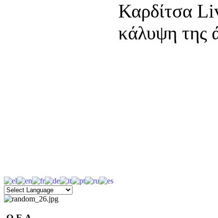
Καρδίτσα Li
κάλυψη της 
.O.E.A.