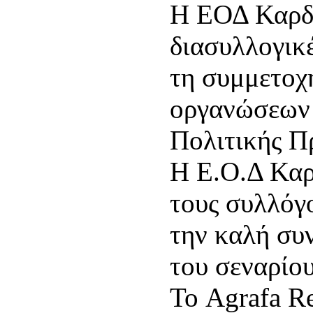
Η ΕΟΔ Καρδί
διασυλλογικ
τη συμμετοχ
οργανώσεων 
Πολιτικής Π
H Ε.Ο.Δ Καρδ
τους συλλόγ
την καλή συν
του σεναρίου
Το Agrafa R