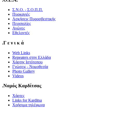
Σ.Ν.Ο. - Σ.Ο.Π.Π.
Πυρκαγιές
Ασκήσεις Πυροσβεστικής
Περιπολίες
Αγώνες
Εθελοντές
.Γ ε ν ι κ ά
Web Links
Repeaters στην Ελλάδα
Χάρτης Ιστότοπου
Γνώσεις - Νομοθεσία
Photo Gallery
Videos
.Νομός Καρδίτσας
Χάρτες
Links for Karditsa
Χρήσιμα τηλέφωνα