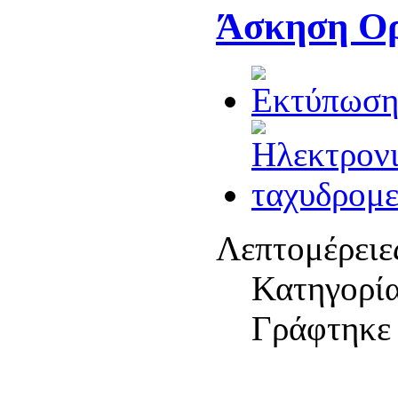
Άσκηση Ορ
Λεπτομέρειε
Κατηγορί
Γράφτηκε 