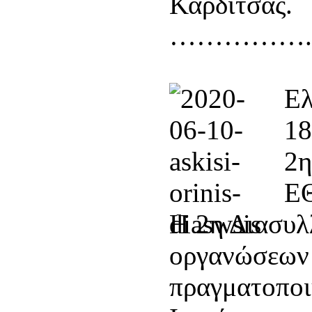
Καρδίτσας.
…………….
Ελ
18
2
Ε
H 2η Διασυλ
οργανώσεων 
πραγματοποιή