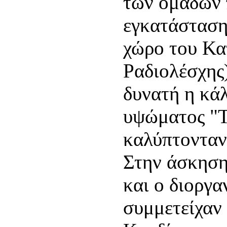
των ομάδων π
εγκατάσταση
χώρο του Κα
Ραδιολέσχης)
δυνατή η κά
υψώματος "Τ
καλύπτονταν 
Στην άσκηση
και ο διοργα
συμμετείχαν