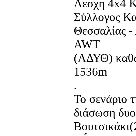
Λέσχη 4x4 Κ
Σύλλογος Κα
Θεσσαλίας -
AWT
(ΑΔΥΘ) καθώ
1536m
.
Το σενάριο 
διάσωση δυο
Βουτσικάκι(