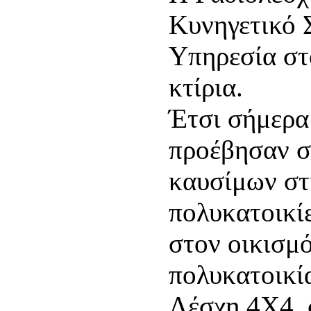
Κυνηγετικό 
Υπηρεσία στ
κτίρια.
Έτσι σήμερα
προέβησαν σ
καυσίμων στ
πολυκατοικί
στον οικισμ
πολυκατοικία
Λέσχη 4Χ4, 