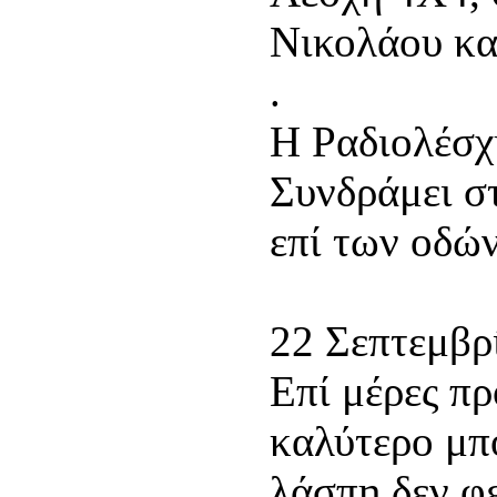
Νικολάου κα
.
Η Ραδιολέσχ
Συνδράμει σ
επί των οδώ
22 Σεπτεμβρ
Επί μέρες π
καλύτερο μπ
λάσπη δεν φε