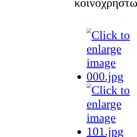
κοινόχρηστω