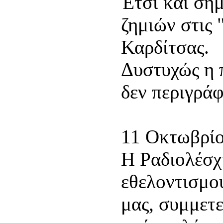
Έτσι και σή
ζημιών στις 
Καρδίτσας.
Δυστυχώς η 
δεν περιγράφ
11 Οκτωβρί
Η Ραδιολέσχ
εθελοντισμο
μας, συμμετε