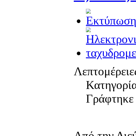
Λεπτομέρειε
Κατηγορί
Γράφτηκε 
Από την Διε