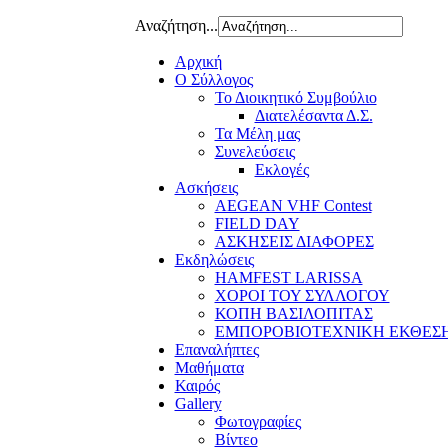
Αναζήτηση...
Αρχική
Ο Σύλλογος
Το Διοικητικό Συμβούλιο
Διατελέσαντα Δ.Σ.
Τα Μέλη μας
Συνελεύσεις
Εκλογές
Ασκήσεις
AEGEAN VHF Contest
FIELD DAY
ΑΣΚΗΣΕΙΣ ΔΙΑΦΟΡΕΣ
Εκδηλώσεις
HAMFEST LARISSA
ΧΟΡΟΙ ΤΟΥ ΣΥΛΛΟΓΟΥ
ΚΟΠΗ ΒΑΣΙΛΟΠΙΤΑΣ
ΕΜΠΟΡΟΒΙΟΤΕΧΝΙΚΗ ΕΚΘΕΣ
Επαναλήπτες
Μαθήματα
Καιρός
Gallery
Φωτογραφίες
Βίντεο