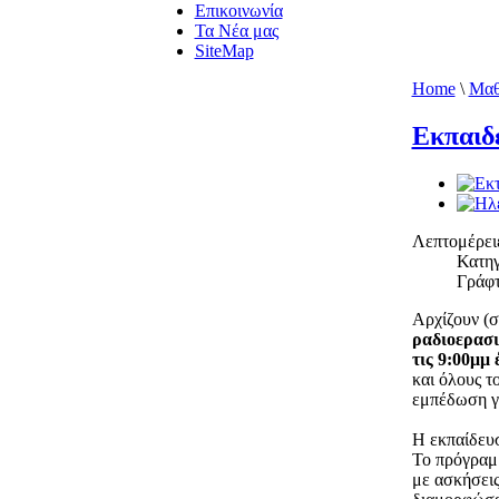
Επικοινωνία
Τα Νέα μας
SiteMap
Home
\
Μαθ
Εκπαιδ
Λεπτομέρει
Κατηγ
Γράφτ
Αρχίζουν (σ
ραδιοερασι
τις 9:00μμ
και όλους τ
εμπέδωση 
Η εκπαίδευ
Το πρόγραμμ
με ασκήσει