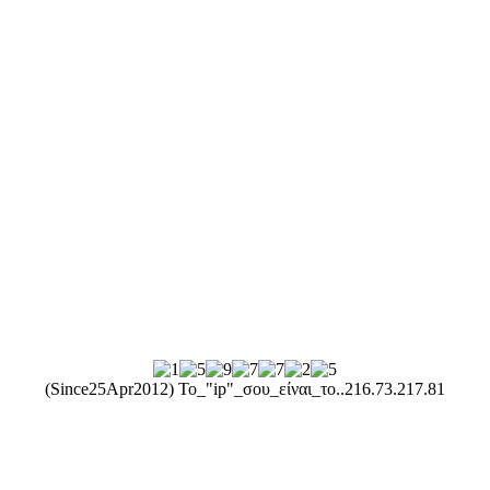
(Since25Apr2012) Το_"ip"_σου_είναι_το..
216.73.217.81