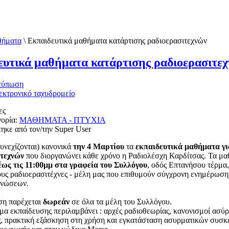
ήματα
\
Εκπαιδευτικά μαθήματα κατάρτισης ραδιοερασιτεχνών
ευτικά μαθήματα κατάρτισης ραδιοερασιτε
ες
ορία:
ΜΑΘΗΜΑΤΑ - ΠΤΥΧΙΑ
ηκε από τον/την Super User
υνεχίζονται) κανονικά
την 4 Μαρτίου
τα
εκπαιδευτικά μαθήματα γ
τεχνών
που διοργανώνει κάθε χρόνο η Ραδιολέσχη Καρδίτσας. Τα μ
 έως τις 11:00μμ στα γραφεία του Συλλόγου
, οδός Επτανήσου τέρμα
ους ραδιοερασιτέχνες - μέλη μας που επιθυμούν σύγχρονη ενημέρωση 
γνώσεων.
ση παρέχεται
δωρεάν
σε όλα τα μέλη του Συλλόγου.
α εκπαίδευσης περιλαμβάνει : αρχές ραδιοθεωρίας, κανονισμοί ασύρ
ς, πρακτική εξάσκηση στη χρήση και εγκατάσταση ασυρματικών συσκ