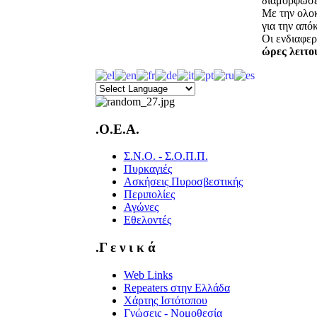
διαμορφώσε
Με την ολοκ
για την από
Οι ενδιαφε
ώρες λειτο
.O.E.A.
Σ.Ν.Ο. - Σ.Ο.Π.Π.
Πυρκαγιές
Ασκήσεις Πυροσβεστικής
Περιπολίες
Αγώνες
Εθελοντές
.Γ ε ν ι κ ά
Web Links
Repeaters στην Ελλάδα
Χάρτης Ιστότοπου
Γνώσεις - Νομοθεσία