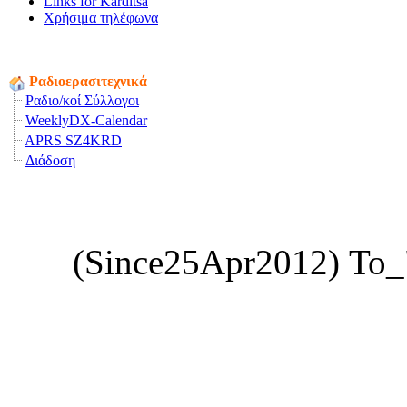
Links for Karditsa
Χρήσιμα τηλέφωνα
Ραδιοερασιτεχνικά
Ραδιο/κοί Σύλλογοι
WeeklyDX-Calendar
APRS SZ4KRD
Διάδοση
(Since25Apr2012) Το_"