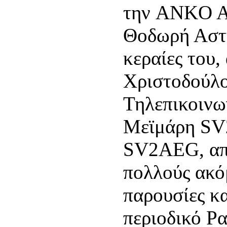
την ANKO A.
Θοδωρή Αστυ
κεραίες του
Χριστοδούλ
Τηλεπικοινω
Μεϊμάρη SV
SV2AEG, από
πολλούς ακό
παρουσίες κα
περιοδικό Ρα