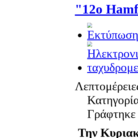
"12ο Hamfe
Λεπτομέρειε
Κατηγορί
Γράφτηκε 
Την Κυριακ