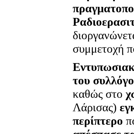
πραγματοπο
Ραδιοερασι
διοργανώνετα
συμμετοχή π
Εντυπωσιακή
του συλλόγο
καθώς στο
χ
Λάρισας)
εγ
περίπτερο
πο