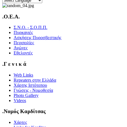
.O.E.A.
Σ.Ν.Ο. - Σ.Ο.Π.Π.
Πυρκαγιές
Ασκήσεις Πυροσβεστικής
Περιπολίες
Αγώνες
Εθελοντές
.Γ ε ν ι κ ά
Web Links
Repeaters στην Ελλάδα
Χάρτης Ιστότοπου
Γνώσεις - Νομοθεσία
Photo Gallery
Videos
.Νομός Καρδίτσας
Χάρτες