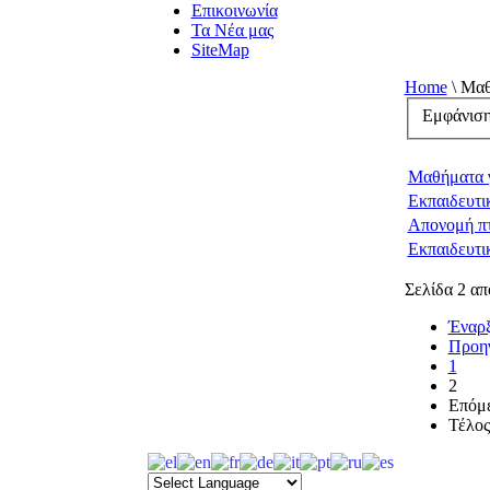
Επικοινωνία
Τα Νέα μας
SiteMap
Home
\
Μαθ
Εμφάνισ
Μαθήματα γ
Εκπαιδευτι
Απονομή πτ
Εκπαιδευτι
Σελίδα 2 απ
Έναρ
Προη
1
2
Επόμ
Τέλος