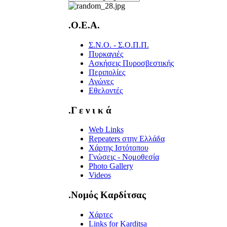
.O.E.A.
Σ.Ν.Ο. - Σ.Ο.Π.Π.
Πυρκαγιές
Ασκήσεις Πυροσβεστικής
Περιπολίες
Αγώνες
Εθελοντές
.Γ ε ν ι κ ά
Web Links
Repeaters στην Ελλάδα
Χάρτης Ιστότοπου
Γνώσεις - Νομοθεσία
Photo Gallery
Videos
.Νομός Καρδίτσας
Χάρτες
Links for Karditsa