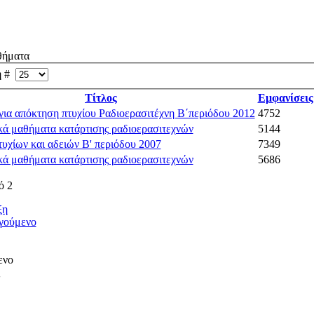
ήματα
η #
Τίτλος
Εμφανίσεις
ια απόκτηση πτυχίου Ραδιοερασιτέχνη Β΄περιόδου 2012
4752
κά μαθήματα κατάρτισης ραδιοερασιτεχνών
5144
υχίων και αδειών Β' περιόδου 2007
7349
κά μαθήματα κατάρτισης ραδιοερασιτεχνών
5686
ό 2
ξη
γούμενο
ενο