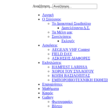
Αναζήτηση...
Αρχική
Ο Σύλλογος
Το Διοικητικό Συμβούλιο
Διατελέσαντα Δ.Σ.
Τα Μέλη μας
Συνελεύσεις
Εκλογές
Ασκήσεις
AEGEAN VHF Contest
FIELD DAY
ΑΣΚΗΣΕΙΣ ΔΙΑΦΟΡΕΣ
Εκδηλώσεις
HAMFEST LARISSA
ΧΟΡΟΙ ΤΟΥ ΣΥΛΛΟΓΟΥ
ΚΟΠΗ ΒΑΣΙΛΟΠΙΤΑΣ
ΕΜΠΟΡΟΒΙΟΤΕΧΝΙΚΗ ΕΚΘΕΣ
Επαναλήπτες
Μαθήματα
Καιρός
Gallery
Φωτογραφίες
Βίντεο